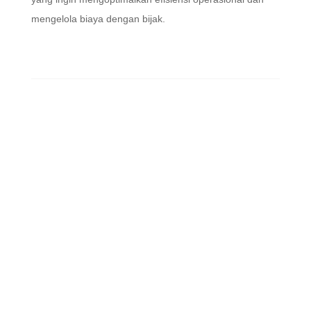
mengelola biaya dengan bijak.
ABOUT US
ASCON adalah supplier container terlengkap di Jakarta.
Kami menyediakan berbagai jenis, ukuran dan merk peti
kemas.
JUAL REEFER CONTAINER
Ascon men jual Container Pendingin baru dengan pelat
CSC, dan Chiller Container Second yang terjamin
kualitasnya
SEWA REEFER CONTAINER