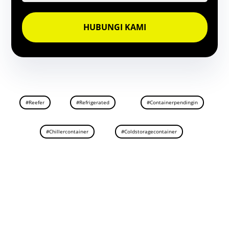
HUBUNGI KAMI
#Reefer
#Refrigerated
#Containerpendingin
#Chillercontainer
#Coldstoragecontainer