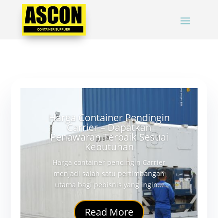
Harga Container Pendingin
Carrier – Dapatkan
Penawaran Terbaik Sesuai
Kebutuhan
Harga container pendingin Carrier
menjadi salah satu pertimbangan
utama bagi pebisnis yang ingin...
Read More