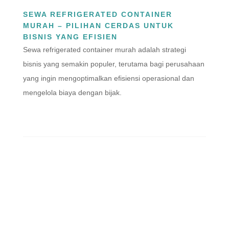
SEWA REFRIGERATED CONTAINER
MURAH – PILIHAN CERDAS UNTUK
BISNIS YANG EFISIEN
Sewa refrigerated container murah adalah strategi
bisnis yang semakin populer, terutama bagi perusahaan
yang ingin mengoptimalkan efisiensi operasional dan
mengelola biaya dengan bijak.
ABOUT US
ASCON adalah supplier container terlengkap di Jakarta.
Kami menyediakan berbagai jenis, ukuran dan merk peti
kemas.