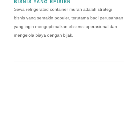
BISNIS YANG EFISIEN
Sewa refrigerated container murah adalah strategi
bisnis yang semakin populer, terutama bagi perusahaan
yang ingin mengoptimalkan efisiensi operasional dan
mengelola biaya dengan bijak.
ABOUT US
ASCON adalah supplier container terlengkap di Jakarta.
Kami menyediakan berbagai jenis, ukuran dan merk peti
kemas.
JUAL REEFER CONTAINER
Ascon men jual Container Pendingin baru dengan pelat
CSC, dan Chiller Container Second yang terjamin