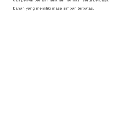
bahan yang memiliki masa simpan terbatas.
ABOUT US
ASCON adalah supplier container terlengkap di Jakarta.
Kami menyediakan berbagai jenis, ukuran dan merk peti
kemas.
JUAL REEFER CONTAINER
Ascon men jual Container Pendingin baru dengan pelat
CSC, dan Chiller Container Second yang terjamin
kualitasnya
SEWA REEFER CONTAINER